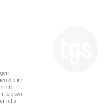
egen
nen Sie im
n. Im
en Rücken
enfalls