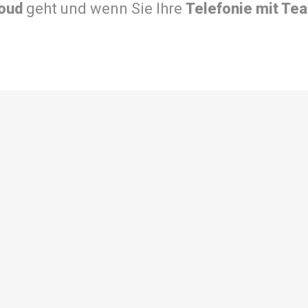
oud
geht und wenn Sie Ihre
Telefonie mit Te
r über:
 Infrastruktur-Projekten
ktur
ftware
Cloud Services