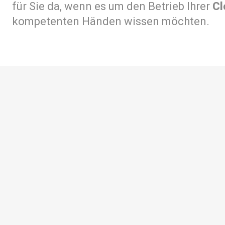
für Sie da, wenn es um den Betrieb Ihrer
Cl
kompetenten Händen wissen möchten.
Erfahren Sie meh
Beratung, Planung und Umsetzung von
Betrieb und Support Ihrer IT Infrastru
Verkauf und Handel von Hard- und So
Aufsetzen, Hosting und Betrieb von 