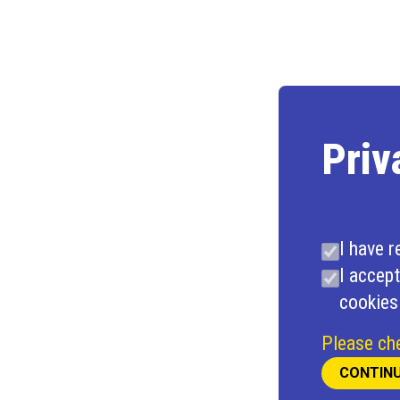
Priv
I have r
I accept
cookies
Please che
CONTIN