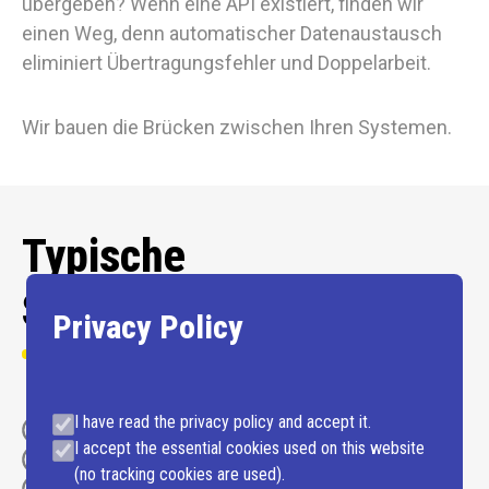
übergeben? Wenn eine API existiert, finden wir
einen Weg, denn automatischer Datenaustausch
eliminiert Übertragungsfehler und Doppelarbeit.
Wir bauen die Brücken zwischen Ihren Systemen.
Typische
Schnittstellenprojekte
Privacy Policy
I have read the privacy policy and accept it.
ERP und Webshop
I accept the essential cookies used on this website
CRM und E-Mail / Kalender
(no tracking cookies are used).
Buchhaltung und Faktura